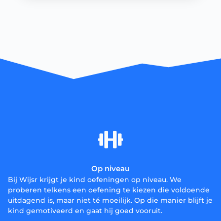
Op niveau
Bij Wijsr krijgt je kind oefeningen op niveau. We
proberen telkens een oefening te kiezen die voldoende
uitdagend is, maar niet té moeilijk. Op die manier blijft je
kind gemotiveerd en gaat hij goed vooruit.